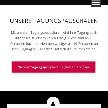
UNSERE TAGUNGSPAUSCHALEN
Mit unseren Tagungspauschalen wird Ihre Tagung auch
kulinarisch zu einem vollen Erfolg. Diese sind ab 10
Personen buchbar. Nehmen weniger als 10 Personen an
Ihrer Tagung teil, so fällt zusätzlich die Raummiete an.
Unsere Tagungsprogramme finden Sie hier